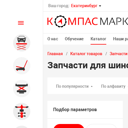
Ваш город:
Екатеринбург
Каталог
О нас
Обучение
Каталог
Наши р
Автомобильные подъемники
Главная
Каталог товаров
Запчасти
Запчасти для ши
Шиномонтажное
оборудование
По популярности
По алфавиту
Общегаражное
Подбор параметров
Стенды сход-развал