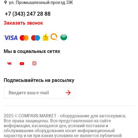
ул. Промышленный проезд 3Ж
Накачка колес 
ех
Разное
+7 (343) 247 28 88
Оборудование S
Заказать звонок
Инструмент JT
Мотоадаптеры
Универсальные
Мы в социальных сетях
Подъемники дл
Правка дисков
Подписывайтесь на рассылку
ование
2025 © COMPASS.MARKET - оборудование для автосервиса.
Все права защищены. Вся представленная на сайте
информация, касающаяся цен, условий поставки и
обслуживания оборудования носит информационный
характер и ни при каких условиях не является публичной