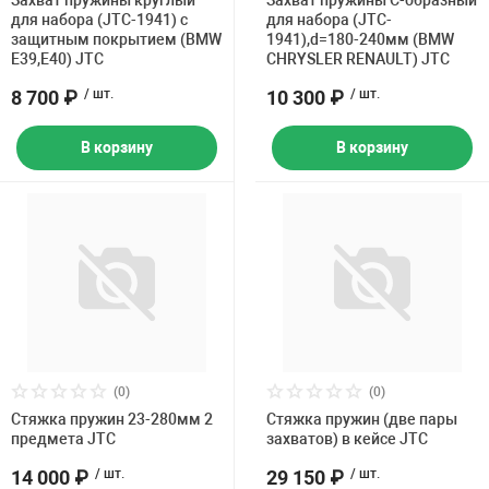
Захват пружины круглый
Захват пружины С-образный
Накачка колес 
для набора (JTC-1941) с
для набора (JTC-
ех
Разное
защитным покрытием (BMW
1941),d=180-240мм (BMW
E39,E40) JTC
CHRYSLER RENAULT) JTC
Оборудование S
8 700 ₽
/ шт.
10 300 ₽
/ шт.
Инструмент JT
Мотоадаптеры
В корзину
В корзину
Универсальные
Подъемники дл
Правка дисков
ование
(0)
(0)
Стяжка пружин 23-280мм 2
Стяжка пружин (две пары
предмета JTC
захватов) в кейсе JTC
14 000 ₽
/ шт.
29 150 ₽
/ шт.