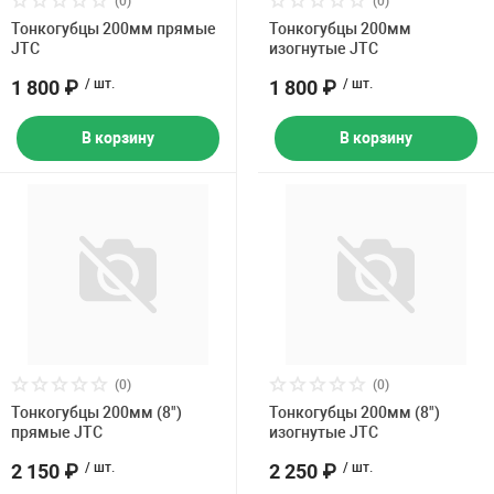
(0)
(0)
Накачка колес 
Тонкогубцы 200мм прямые
Тонкогубцы 200мм
ех
Разное
JTC
изогнутые JTC
Оборудование S
1 800 ₽
/ шт.
1 800 ₽
/ шт.
Инструмент JT
В корзину
В корзину
Мотоадаптеры
Универсальные
Подъемники дл
Правка дисков
ование
(0)
(0)
Тонкогубцы 200мм (8")
Тонкогубцы 200мм (8")
прямые JTC
изогнутые JTC
2 150 ₽
/ шт.
2 250 ₽
/ шт.