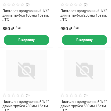
Накачка колес 
(0)
(0)
ех
Разное
Пистолет продувочный 1/4"
Пистолет продувочный 1/4"
длина трубки 100мм 15атм.
длина трубки 250мм 15атм.
Оборудование S
JTC
JTC
Инструмент JT
850 ₽
/ шт.
950 ₽
/ шт.
Мотоадаптеры
Универсальные
В корзину
В корзину
Подъемники дл
Правка дисков
ование
(0)
(0)
Пистолет продувочный 1/4"
Пистолет продувочный 1/4"
длина трубки 280мм 15атм.
длина трубки 580мм 15атм.
JTC
JTC