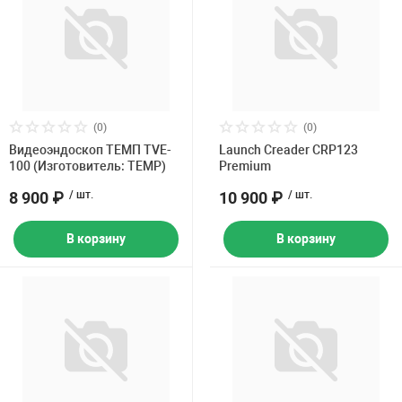
Накачка колес 
ех
Разное
Оборудование S
Инструмент JT
Мотоадаптеры
(0)
(0)
Универсальные
Видеоэндоскоп ТЕМП TVE-
Launch Creader CRP123
100 (Изготовитель: TEMP)
Premium
Подъемники дл
8 900 ₽
/ шт.
10 900 ₽
/ шт.
Правка дисков
В корзину
В корзину
ование