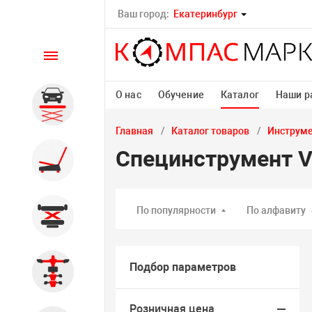
Ваш город:
Екатеринбург
Каталог
О нас
Обучение
Каталог
Наши р
Автомобильные подъемники
Главная
Каталог товаров
Инструм
Специнструмент V
Шиномонтажное
оборудование
По популярности
По алфавиту
Общегаражное
Подбор параметров
Стенды сход-развал
Розничная цена