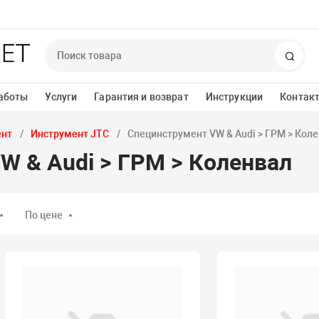
Поис
аботы
Услуги
Гарантия и возврат
Инструкции
Контак
ент
Инструмент JTC
Специнструмент VW & Audi > ГРМ > Кол
W & Audi > ГРМ > Коленвал
По цене