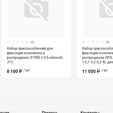
(0)
(0)
Набор приспособлений для
Набор приспособл
фиксации коленвала и
фиксации коленва
распредвала (FORD 2.0 Ecoboost)
распредвала (VO
JTC
1.6,1.9,2.0,2.4L д
8 100 ₽
/ шт.
11 050 ₽
/ шт.
ация
Помощь
Контакты