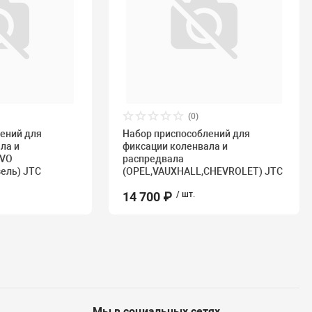
(0)
ений для
Набор приспособлений для
ла и
фиксации коленвала и
LVO
распредвала
изель) JTC
(OPEL,VAUXHALL,CHEVROLET) JTC
14 700 ₽
/ шт.
Мы в социальных сетях