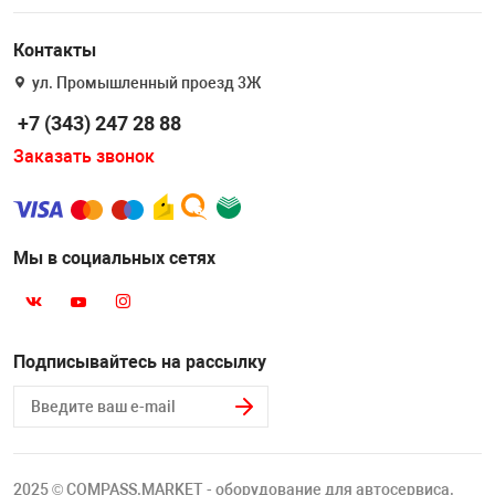
Накачка колес 
ех
Разное
Контакты
Оборудование S
ул. Промышленный проезд 3Ж
Инструмент JT
+7 (343) 247 28 88
Мотоадаптеры
Заказать звонок
Универсальные
Подъемники дл
Мы в социальных сетях
Правка дисков
ование
Подписывайтесь на рассылку
2025 © COMPASS.MARKET - оборудование для автосервиса.