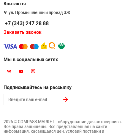
Накачка колес 
Контакты
ех
Разное
ул. Промышленный проезд 3Ж
Оборудование S
+7 (343) 247 28 88
Инструмент JT
Заказать звонок
Мотоадаптеры
Универсальные
Подъемники дл
Мы в социальных сетях
Правка дисков
ование
Подписывайтесь на рассылку
2025 © COMPASS.MARKET - оборудование для автосервиса.
Все права защищены. Вся представленная на сайте
информация, касающаяся цен, условий поставки и