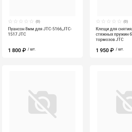
(0)
(0)
Пуансон 8мм для JTC-5166,JTC-
Клещи для снятия
1517 JTC
стяжных пружин 
тормозов JTC
1 800 ₽
/ шт.
1 950 ₽
/ шт.