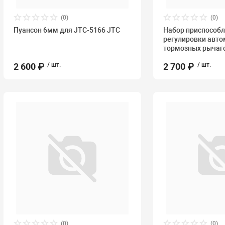
(0)
(0)
Пуансон 6мм для JTC-5166 JTC
Набор приспособл
регулировки авто
тормозных рычаг
2 600 ₽
/ шт.
2 700 ₽
/ шт.
(0)
(0)