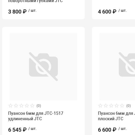
поворотными губками JTC
3 800 ₽
/ шт.
4 600 ₽
/ шт.
(0)
(0)
Пуансон 6мм для JTC-1517
Пуансон 6мм для 
удлиненный JTC
плоский JTC
6 545 ₽
/ шт.
6 600 ₽
/ шт.