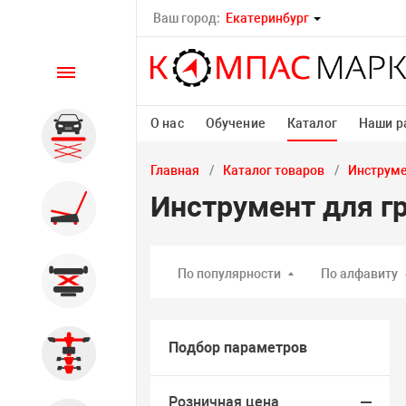
Ваш город:
Екатеринбург
Каталог
О нас
Обучение
Каталог
Наши р
Автомобильные подъемники
Главная
Каталог товаров
Инструм
Инструмент для г
Шиномонтажное
оборудование
По популярности
По алфавиту
Общегаражное
Подбор параметров
Стенды сход-развал
Розничная цена