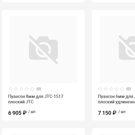
(0)
(0)
Пуансон 8мм для JTC-1517
Пуансон 6мм для 
плоский JTC
плоский удлинен
6 905 ₽
/ шт.
7 150 ₽
/ шт.