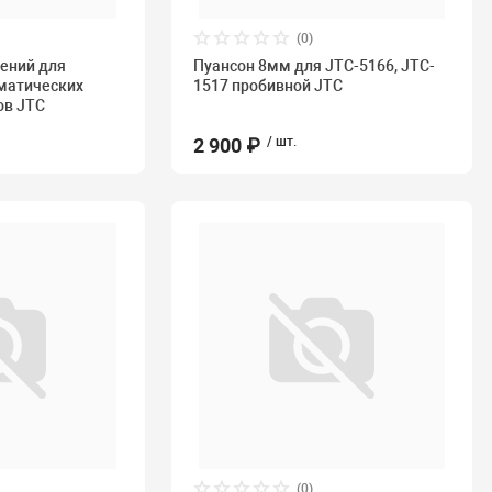
(0)
ений для
Пуансон 8мм для JTC-5166, JTC-
матических
1517 пробивной JTC
ов JTC
2 900 ₽
/ шт.
(0)