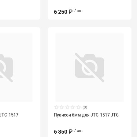
6 250 ₽
/ шт.
(0)
JTC-1517
Пуансон 6мм для JTC-1517 JTC
6 850 ₽
/ шт.