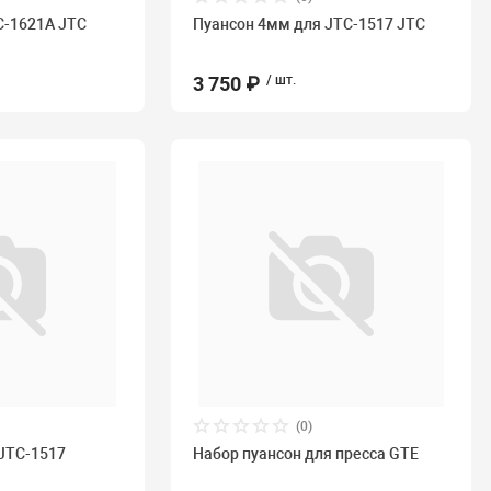
C-1621A JTC
Пуансон 4мм для JTC-1517 JTC
3 750 ₽
/ шт.
(0)
JTC-1517
Набор пуансон для пресса GTE