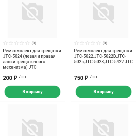
Накачка колес 
ех
Разное
Оборудование S
Инструмент JT
Мотоадаптеры
(0)
(0)
Универсальные
Ремкомплект для трещотки
Ремкомплект для трещотки
JTC-5024 (левая и правая
JTC-5022,JTC-5022B,JTC-
Подъемники дл
лапки трещоточного
5025,JTC-5028,JTC-5422 JTC
механизма) JTC
200 ₽
/ шт.
750 ₽
/ шт.
Правка дисков
ование
В корзину
В корзину